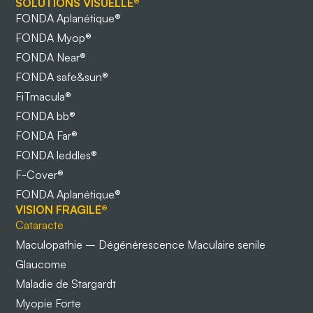
SOLUTIONS VISUELLE®
FONDA Aplanétique®
FONDA Myop®
FONDA Near®
FONDA safe&sun®
FiTmacula®
FONDA bb®
FONDA Far®
FONDA leddles®
F-Cover®
FONDA Aplanétique®
VISION FRAGILE®
Cataracte
Maculopathie – Dégénérescence Maculaire senile
Glaucome
Maladie de Stargardt
Myopie Forte