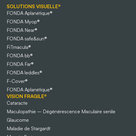
SOLUTIONS VISUELLE®
FONDA Aplanétique®
FONDA Myop®
FONDA Near®
FONDA safe&sun®
FiTmacula®
FONDA bb®
FONDA Far®
FONDA leddles®
F-Cover®
FONDA Aplanétique®
VISION FRAGILE®
Cataracte
Maculopathie – Dégénérescence Maculaire senile
Glaucome
Maladie de Stargardt