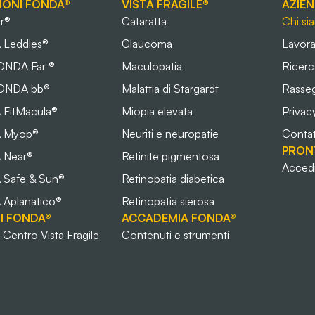
IONI FONDA®
VISTA FRAGILE®
AZIE
r®
Cataratta
Chi si
Leddles®
Glaucoma
Lavora
FONDA Far ®
Maculopatia
Ricerc
FONDA bb®
Malattia di Stargardt
Rasse
FitMacula®
Miopia elevata
Privac
 Myop®
Neuriti e neuropatie
Contat
PRON
 Near®
Retinite pigmentosa
Acced
Safe & Sun®
Retinopatia diabetica
Aplanatico®
Retinopatia sierosa
I FONDA®
ACCADEMIA FONDA®
 Centro Vista Fragile
Contenuti e strumenti