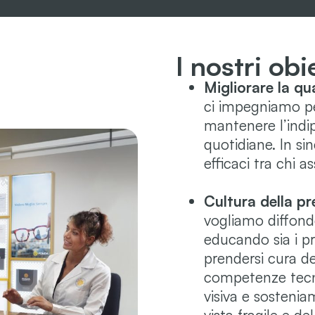
I nostri obi
Migliorare la qua
ci impegniamo per
mantenere l’indip
quotidiane. In sin
efficaci tra chi as
Cultura della pr
vogliamo diffonde
educando sia i pro
prendersi cura de
competenze tecn
visiva e sosteni