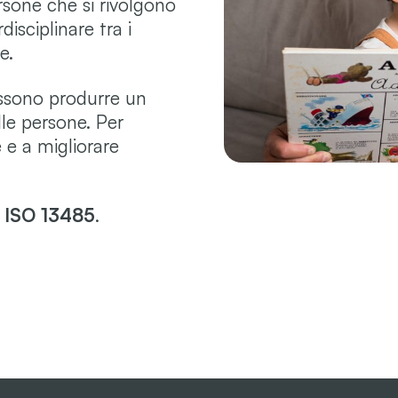
rsone che si rivolgono
isciplinare tra i
e.
ossono produrre un
lle persone. Per
 e a migliorare
.
e
ISO 13485
.