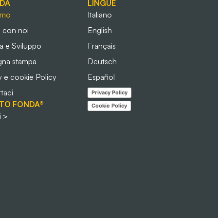
NDA
LINGUE
amo
Italiano
 con noi
English
a e Sviluppo
Français
gna stampa
Deutsch
y e cookie Policy
Español
taci
Privacy Policy
TO FONDA®
Cookie Policy
i >