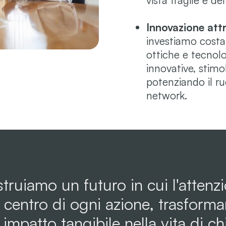
vista fragile e del
Innovazione att
investiamo costan
ottiche e tecnol
innovative, stimo
potenziando il ru
network.
truiamo un futuro in cui l'attenz
centro di ogni azione, trasforma
impatto tangibile nella vita di ch