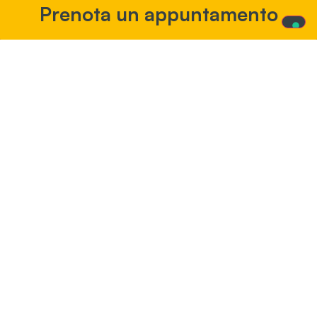
Prenota un appuntamento
Vuoi ricevere
maggiori
informazioni?
Mi interessa!
Le soluzioni Fonda