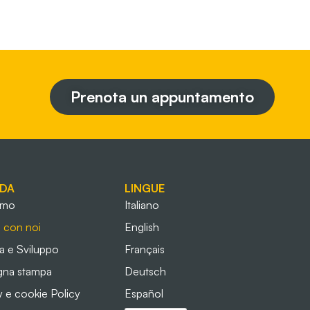
Prenota un appuntamento
NDA
LINGUE
amo
Italiano
 con noi
English
a e Sviluppo
Français
gna stampa
Deutsch
y e cookie Policy
Español