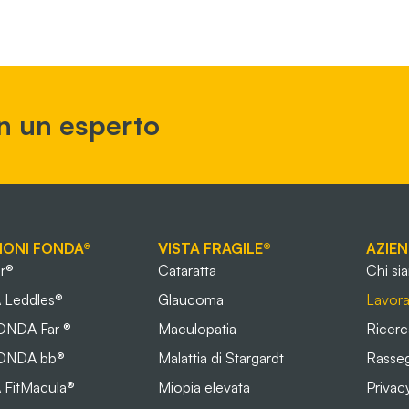
n un esperto
IONI FONDA®
VISTA FRAGILE®
AZIE
r®
Cataratta
Chi si
Leddles®
Glaucoma
Lavora
FONDA Far ®
Maculopatia
Ricerc
FONDA bb®
Malattia di Stargardt
Rasse
FitMacula®
Miopia elevata
Privac