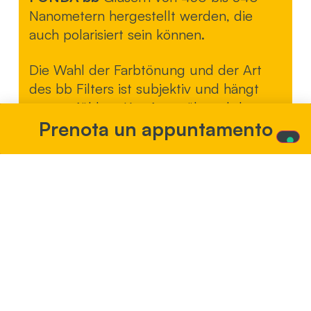
Nanometern hergestellt werden, die
auch polarisiert sein können.
Die Wahl der Farbtönung und der Art
des bb Filters ist subjektiv und hängt
vom gefühlten Komfort während der
Prenota un appuntamento
Anprobe ab.
F-Cover kann für
Menschen nützlich sein,
die an folgenden
Augenkrankheiten leiden