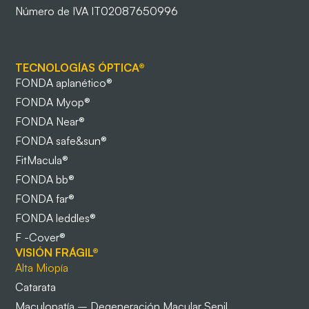
Número de IVA IT02087650996
TECNOLOGÍAS ÓPTICA®
FONDA aplanético®
FONDA Myop®
FONDA Near®
FONDA safe&sun®
FitMacula®
FONDA bb®
FONDA far®
FONDA leddles®
F -Cover®
VISIÓN FRÁGIL®
Alta Miopía
Catarata
Maculopatía – Degeneración Macular Senil