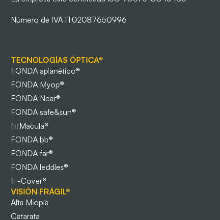
Número de IVA IT02087650996
TECNOLOGÍAS ÓPTICA®
FONDA aplanético®
FONDA Myop®
FONDA Near®
FONDA safe&sun®
FitMacula®
FONDA bb®
FONDA far®
FONDA leddles®
F -Cover®
VISIÓN FRÁGIL®
Alta Miopía
Catarata