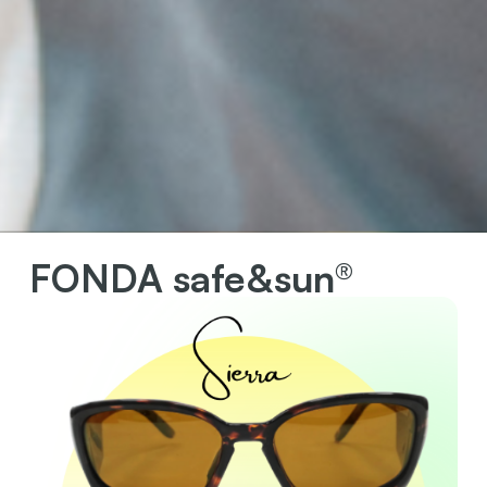
FONDA safe&sun®