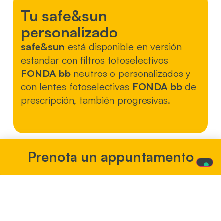
Tu safe&sun
personalizado
safe&sun
está disponible en versión
estándar con filtros fotoselectivos
FONDA bb
neutros o personalizados y
con lentes fotoselectivas
FONDA bb
de
prescripción, también progresivas.
Prenota un appuntamento
FONDA safe&sun puede
ser útil para personas
que padecen las
siguientes enfermedades