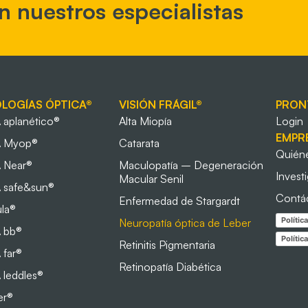
on nuestros especialistas
LOGÍAS ÓPTICA®
VISIÓN FRÁGIL®
PRON
aplanético®
Alta Miopía
Login
EMPR
 Myop®
Catarata
Quién
 Near®
Maculopatía – Degeneración
Invest
Macular Senil
safe&sun®
Contá
Enfermedad de Stargardt
la®
Polític
Neuropatía óptica de Leber
 bb®
Polític
Retinitis Pigmentaria
far®
Retinopatía Diabética
leddles®
er®