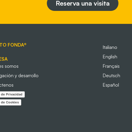
Reserva una visita
TO FONDA®
Italiano
English
ESA
es somos
Français
igación y desarrollo
Deutsch
ctenos
Español
a de Privacidad
a de Cookies