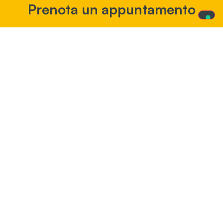
Prenota un appuntamento
Visus Residuo: del 1/20 al
7/10
Visión: binocular y monocular
Aplicaciones
Cines, teatros, museos –
Vida social
Aumento estándar
3%; 4,5%; 6%